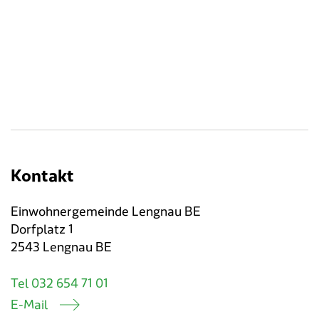
Verkehr & Mobilität
Offene Stellen
Sicherheit
Schnupperlehre / Lehrstelle
Über Lengnau
Gemeindenetzwerke
Wirtschaft
Kontakt
Einwohnergemeinde Lengnau BE
Dorfplatz 1
2543 Lengnau BE
Tel 032 654 71 01
E-Mail