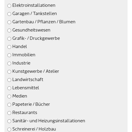
Verkehr & Mobilität
Offene Stellen
Elektroinstallationen
Garagen / Tankstellen
Sicherheit
Schnupperlehre / Lehrstelle
Gartenbau / Pflanzen / Blumen
Gesundheitswesen
Über Lengnau
Gemeindenetzwerke
Grafik- / Druckgewerbe
Wirtschaft
Handel
Immobilien
Industrie
Kunstgewerbe / Atelier
Landwirtschaft
Lebensmittel
Medien
Papeterie / Bücher
Restaurants
Sanitär- und Heizungsinstallationen
Schreinerei / Holzbau