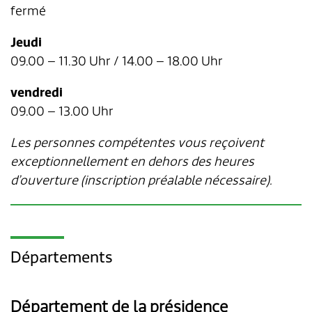
Transports & mobilité
Postes vacants
fermé
Sécurité
Stage / apprentissage
Jeudi
09.00 – 11.30 Uhr / 14.00 – 18.00 Uhr
A propos de Lengnau
Réseaux de communes
vendredi
Economie
09.00 – 13.00 Uhr
Les personnes compétentes vous reçoivent
exceptionnellement en dehors des heures
d’ouverture (inscription préalable nécessaire).
Départements
Département de la présidence