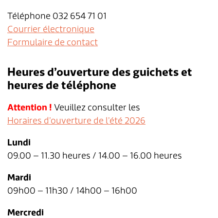
Téléphone 032 654 71 01
Aménagement du territoire & planification
Association des parents d'accueil
Gastronomie
Assurances sociales
Paroisses
Département des finances
Services de A à Z
Courrier électronique
locale
Formulaire de contact
Location d'installations de loisirs
Affaires sociales
Communes partenaires
Service social
Répertoire d'adresses
Cadastre RDPPF
Heures d’ouverture des guichets et
Autorisation d'événements
Impôts
Lengnauer Notizen
Dép. de la construction et des travaux
Contact & heures d'ouverture
heures de téléphone
Construire & planifier
Dép. de l'exploitation et du génie civil
Attention !
Veuillez consulter les
Horaires d’ouverture de l’été 2026
Environnement
Centre d'entretien
Lundi
Energie & eau
Administration scolaire
09.00 – 11.30 heures / 14.00 – 16.00 heures
Déchets
Garderie d'enfants
Mardi
09h00 – 11h30 / 14h00 – 16h00
Animaux
Collaborateurs
Mercredi