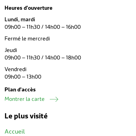
Transports & mobilité
Postes vacants
Heures d'ouverture
Sécurité
Stage / apprentissage
Lundi, mardi
09h00 – 11h30 / 14h00 – 16h00
A propos de Lengnau
Réseaux de communes
Fermé le mercredi
Economie
Jeudi
09h00 – 11h30 / 14h00 – 18h00
Vendredi
09h00 – 13h00
Plan d'accès
Montrer la carte
Le plus visité
Accueil