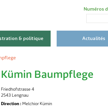
Liens impo
Méta-na
Numéros d
Recherche
tration & politique
Actualités
mpflege
Kümin Baumpflege
Skip
to
content
Friedhofstrasse 4
2543 Lengnau
Direction :
Melchior Kümin