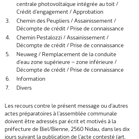
centrale photovoltaïque intégrée au toit /
Crédit d’engagement / Approbation
Aménagement du territoire & planification
Association des parents d'accueil
Gastronomie
Assurances sociales
Paroisses
Département des finances
Services de A à Z
locale
3.
Chemin des Peupliers / Assainissement /
Décompte de crédit / Prise de connaissance
Location d'installations de loisirs
Affaires sociales
Communes partenaires
Service social
Répertoire d'adresses
Cadastre RDPPF
4.
Chemin Pestalozzi / Assainissement /
Décompte de crédit / Prise de connaissance
Autorisation d'événements
Impôts
Lengnauer Notizen
Dép. de la construction et des travaux
Contact & heures d'ouverture
5.
Neuweg / Remplacement de la conduite
Construire & planifier
Dép. de l'exploitation et du génie civil
d’eau zone supérieure – zone inférieure /
Décompte de crédit / Prise de connaissance
Environnement
Centre d'entretien
6.
Information
7.
Divers
Energie & eau
Administration scolaire
Les recours contre le présent message ou d’autres
Déchets
Garderie d'enfants
actes préparatoires à l’assemblée communale
doivent être adressés par écrit et motivés à la
Animaux
Collaborateurs
préfecture de Biel/Bienne, 2560 Nidau, dans les dix
jours suivant la publication de l’acte contesté (art.