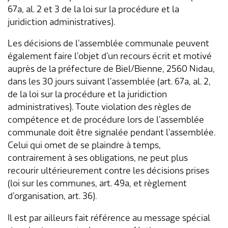
Transports & mobilité
Postes vacants
67a, al. 2 et 3 de la loi sur la procédure et la
juridiction administratives).
Sécurité
Stage / apprentissage
Les décisions de l’assemblée communale peuvent
A propos de Lengnau
Réseaux de communes
également faire l’objet d’un recours écrit et motivé
auprès de la préfecture de Biel/Bienne, 2560 Nidau,
Economie
dans les 30 jours suivant l’assemblée (art. 67a, al. 2,
de la loi sur la procédure et la juridiction
administratives). Toute violation des règles de
compétence et de procédure lors de l’assemblée
communale doit être signalée pendant l’assemblée.
Celui qui omet de se plaindre à temps,
contrairement à ses obligations, ne peut plus
recourir ultérieurement contre les décisions prises
(loi sur les communes, art. 49a, et règlement
d’organisation, art. 36).
Il est par ailleurs fait référence au message spécial