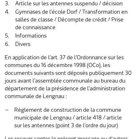
3.
Article sur les antennes suspendu / décision
4.
Gymnases de l’école Dorf / Transformation en
Aménagement du territoire & planification
Association des parents d'accueil
Gastronomie
Assurances sociales
Paroisses
Département des finances
Services de A à Z
salles de classe / Décompte de crédit / Prise
locale
de connaissance
Location d'installations de loisirs
Affaires sociales
Communes partenaires
Service social
Répertoire d'adresses
5.
Informations
Cadastre RDPPF
6.
Divers
Autorisation d'événements
Impôts
Lengnauer Notizen
Dép. de la construction et des travaux
Contact & heures d'ouverture
En application de l’art. 37 de l’Ordonnance sur les
Construire & planifier
Dép. de l'exploitation et du génie civil
communes du 16 décembre 1998 (OCo), les
documents suivants sont déposés publiquement 30
Environnement
Centre d'entretien
jours avant l’assemblée communale au bureau du
département de la présidence de l’administration
Energie & eau
Administration scolaire
communale de Lengnau :
Déchets
Garderie d'enfants
–
Règlement de construction de la commune
municipale de Lengnau / article 418 / article
Animaux
Collaborateurs
sur les antennes (point 3 de l’ordre du jour)
Les recours contre le présent message ou d’autres