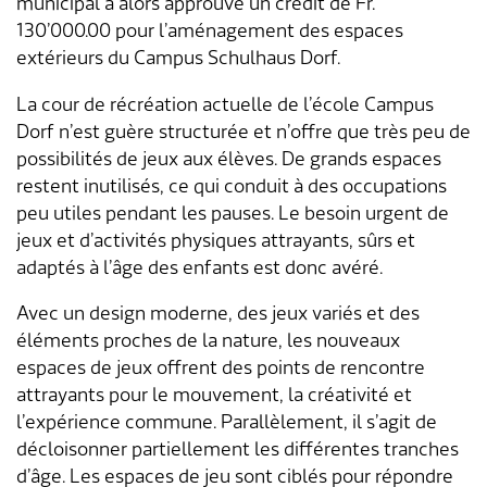
municipal a alors approuvé un crédit de Fr.
130’000.00 pour l’aménagement des espaces
Aménagement du territoire & planification
Association des parents d'accueil
Gastronomie
Assurances sociales
Paroisses
Département des finances
Services de A à Z
extérieurs du Campus Schulhaus Dorf.
locale
La cour de récréation actuelle de l’école Campus
Location d'installations de loisirs
Affaires sociales
Communes partenaires
Service social
Répertoire d'adresses
Cadastre RDPPF
Dorf n’est guère structurée et n’offre que très peu de
possibilités de jeux aux élèves. De grands espaces
Autorisation d'événements
Impôts
Lengnauer Notizen
Dép. de la construction et des travaux
Contact & heures d'ouverture
restent inutilisés, ce qui conduit à des occupations
peu utiles pendant les pauses. Le besoin urgent de
Construire & planifier
Dép. de l'exploitation et du génie civil
jeux et d’activités physiques attrayants, sûrs et
adaptés à l’âge des enfants est donc avéré.
Environnement
Centre d'entretien
Avec un design moderne, des jeux variés et des
Energie & eau
Administration scolaire
éléments proches de la nature, les nouveaux
espaces de jeux offrent des points de rencontre
Déchets
Garderie d'enfants
attrayants pour le mouvement, la créativité et
l’expérience commune. Parallèlement, il s’agit de
Animaux
Collaborateurs
décloisonner partiellement les différentes tranches
d’âge. Les espaces de jeu sont ciblés pour répondre