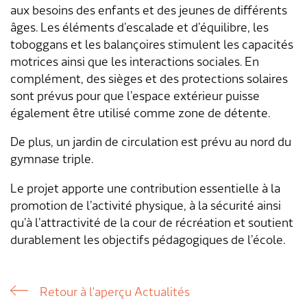
Transports & mobilité
Postes vacants
aux besoins des enfants et des jeunes de différents
âges. Les éléments d’escalade et d’équilibre, les
Sécurité
Stage / apprentissage
toboggans et les balançoires stimulent les capacités
motrices ainsi que les interactions sociales. En
A propos de Lengnau
Réseaux de communes
complément, des sièges et des protections solaires
sont prévus pour que l’espace extérieur puisse
Economie
également être utilisé comme zone de détente.
De plus, un jardin de circulation est prévu au nord du
gymnase triple.
Le projet apporte une contribution essentielle à la
promotion de l’activité physique, à la sécurité ainsi
qu’à l’attractivité de la cour de récréation et soutient
durablement les objectifs pédagogiques de l’école.
Retour à l'aperçu Actualités