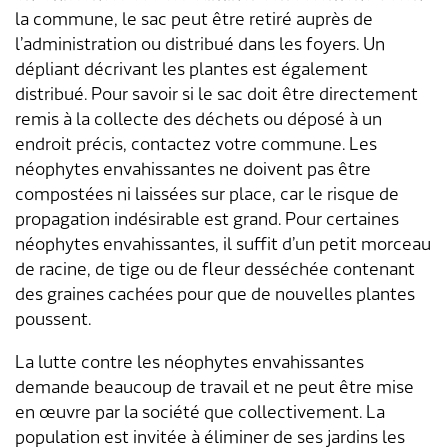
Transports & mobilité
Postes vacants
la commune, le sac peut être retiré auprès de
l’administration ou distribué dans les foyers. Un
Sécurité
Stage / apprentissage
dépliant décrivant les plantes est également
distribué. Pour savoir si le sac doit être directement
A propos de Lengnau
Réseaux de communes
remis à la collecte des déchets ou déposé à un
endroit précis, contactez votre commune. Les
Economie
néophytes envahissantes ne doivent pas être
compostées ni laissées sur place, car le risque de
propagation indésirable est grand. Pour certaines
néophytes envahissantes, il suffit d’un petit morceau
de racine, de tige ou de fleur desséchée contenant
des graines cachées pour que de nouvelles plantes
poussent.
La lutte contre les néophytes envahissantes
demande beaucoup de travail et ne peut être mise
en œuvre par la société que collectivement. La
population est invitée à éliminer de ses jardins les