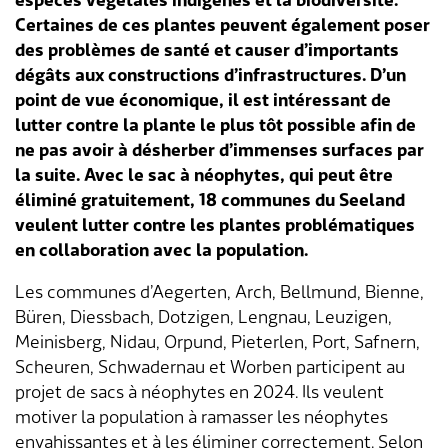
espèces végétales indigènes et la biodiversité.
Certaines de ces plantes peuvent également poser
Aménagement du territoire & planification
Association des parents d'accueil
Gastronomie
Assurances sociales
Paroisses
Département des finances
Services de A à Z
des problèmes de santé et causer d’importants
locale
dégâts aux constructions d’infrastructures. D’un
Location d'installations de loisirs
Affaires sociales
Communes partenaires
Service social
Répertoire d'adresses
point de vue économique, il est intéressant de
Cadastre RDPPF
lutter contre la plante le plus tôt possible afin de
Autorisation d'événements
Impôts
Lengnauer Notizen
Dép. de la construction et des travaux
Contact & heures d'ouverture
ne pas avoir à désherber d’immenses surfaces par
la suite. Avec le sac à néophytes, qui peut être
Construire & planifier
Dép. de l'exploitation et du génie civil
éliminé gratuitement, 18 communes du Seeland
veulent lutter contre les plantes problématiques
Environnement
Centre d'entretien
en collaboration avec la population.
Les communes d’Aegerten, Arch, Bellmund, Bienne,
Energie & eau
Administration scolaire
Büren, Diessbach, Dotzigen, Lengnau, Leuzigen,
Meinisberg, Nidau, Orpund, Pieterlen, Port, Safnern,
Déchets
Garderie d'enfants
Scheuren, Schwadernau et Worben participent au
projet de sacs à néophytes en 2024. Ils veulent
Animaux
Collaborateurs
motiver la population à ramasser les néophytes
envahissantes et à les éliminer correctement. Selon