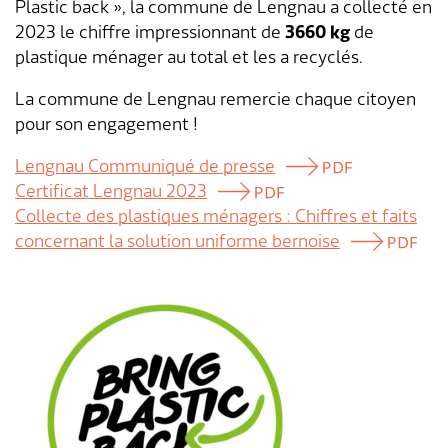
Plastic back », la commune de Lengnau a collecté en
2023 le chiffre impressionnant de
3660 kg
de
Aménagement du territoire & planification
Association des parents d'accueil
Gastronomie
Assurances sociales
Paroisses
Département des finances
Services de A à Z
plastique ménager au total et les a recyclés.
locale
Location d'installations de loisirs
Affaires sociales
Communes partenaires
Service social
Répertoire d'adresses
La commune de Lengnau remercie chaque citoyen
Cadastre RDPPF
pour son engagement !
Autorisation d'événements
Impôts
Lengnauer Notizen
Dép. de la construction et des travaux
Contact & heures d'ouverture
Lengnau Communiqué de presse
Certificat Lengnau 2023
Construire & planifier
Dép. de l'exploitation et du génie civil
Collecte des plastiques ménagers : Chiffres et faits
concernant la solution uniforme bernoise
Environnement
Centre d'entretien
Energie & eau
Administration scolaire
Déchets
Garderie d'enfants
Animaux
Collaborateurs