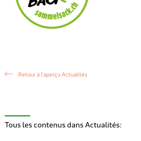
Transports & mobilité
Postes vacants
Sécurité
Stage / apprentissage
A propos de Lengnau
Réseaux de communes
Economie
Retour à l'aperçu Actualités
Tous les contenus dans Actualités: