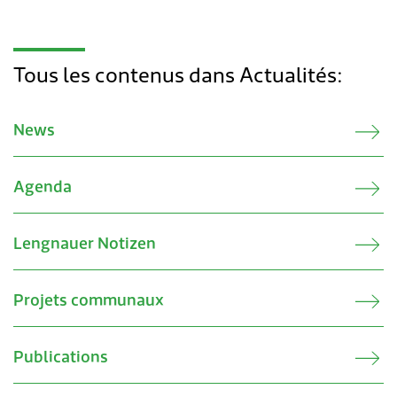
Transports & mobilité
Postes vacants
Sécurité
Stage / apprentissage
Tous les contenus dans Actualités:
A propos de Lengnau
Réseaux de communes
News
Economie
Agenda
Lengnauer Notizen
Projets communaux
Publications