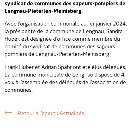
syndicat de communes des sapeurs-pompiers de
Lengnau-Pieterlen-Meinisberg.
Aménagement du territoire & planification
Association des parents d'accueil
Gastronomie
Assurances sociales
Paroisses
Département des finances
Services de A à Z
locale
Avec l’organisation communale au 1er janvier 2024,
Location d'installations de loisirs
Affaires sociales
Communes partenaires
Service social
Répertoire d'adresses
la présidente de la commune de Lengnau, Sandra
Cadastre RDPPF
Huber, est désignée d’office comme membre du
Autorisation d'événements
Impôts
Lengnauer Notizen
Dép. de la construction et des travaux
Contact & heures d'ouverture
comité du syndicat de communes des sapeurs-
pompiers de Lengnau-Pieterlen-Meinisberg.
Construire & planifier
Dép. de l'exploitation et du génie civil
Frank Huber et Adrian Spahr ont été élus délégués.
La commune municipale de Lengnau dispose de 4
Environnement
Centre d'entretien
voix à l’assemblée des délégués de l’association de
communes.
Energie & eau
Administration scolaire
Déchets
Garderie d'enfants
Retour à l'aperçu Actualités
Animaux
Collaborateurs