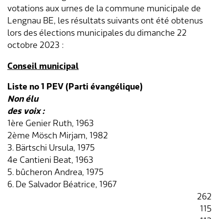
votations aux urnes de la commune municipale de
Aménagement du territoire & planification
Lengnau BE, les résultats suivants ont été obtenus
Association des parents d'accueil
Gastronomie
Assurances sociales
Paroisses
Département des finances
Services de A à Z
locale
lors des élections municipales du dimanche 22
octobre 2023 :
Location d'installations de loisirs
Affaires sociales
Communes partenaires
Service social
Répertoire d'adresses
Cadastre RDPPF
Conseil municipal
Autorisation d'événements
Impôts
Lengnauer Notizen
Dép. de la construction et des travaux
Contact & heures d'ouverture
Liste no 1 PEV (Parti évangélique)
Construire & planifier
Dép. de l'exploitation et du génie civil
Non élu
des voix :
Environnement
Centre d'entretien
1ère Genier Ruth, 1963
2ème Mösch Mirjam, 1982
Energie & eau
Administration scolaire
3. Bärtschi Ursula, 1975
4e Cantieni Beat, 1963
Déchets
Garderie d'enfants
5. bûcheron Andrea, 1975
6. De Salvador Béatrice, 1967
Animaux
Collaborateurs
262
115