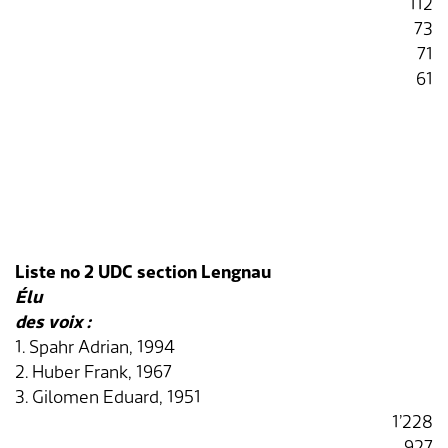
112
Transports & mobilité
Postes vacants
73
71
Sécurité
Stage / apprentissage
61
A propos de Lengnau
Réseaux de communes
Economie
Liste no 2 UDC section Lengnau
Élu
des voix :
1. Spahr Adrian, 1994
2. Huber Frank, 1967
3. Gilomen Eduard, 1951
1’228
927