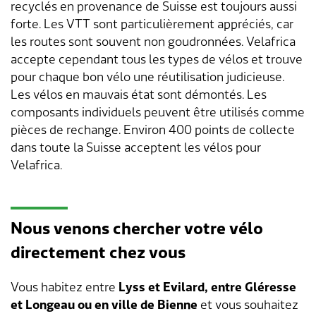
Transports & mobilité
Postes vacants
recyclés en provenance de Suisse est toujours aussi
forte. Les VTT sont particulièrement appréciés, car
Sécurité
Stage / apprentissage
les routes sont souvent non goudronnées. Velafrica
accepte cependant tous les types de vélos et trouve
A propos de Lengnau
Réseaux de communes
pour chaque bon vélo une réutilisation judicieuse.
Les vélos en mauvais état sont démontés. Les
Economie
composants individuels peuvent être utilisés comme
pièces de rechange. Environ 400 points de collecte
dans toute la Suisse acceptent les vélos pour
Velafrica.
Nous venons chercher votre vélo
directement chez vous
Vous habitez entre
Lyss et Evilard, entre Gléresse
et Longeau ou en ville de Bienne
et vous souhaitez