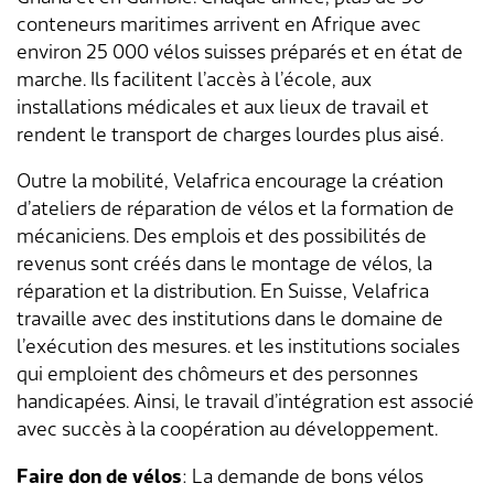
conteneurs maritimes arrivent en Afrique avec
Aménagement du territoire & planification
Association des parents d'accueil
Gastronomie
Assurances sociales
Paroisses
Département des finances
Services de A à Z
environ 25 000 vélos suisses préparés et en état de
locale
marche. Ils facilitent l’accès à l’école, aux
Location d'installations de loisirs
Affaires sociales
Communes partenaires
Service social
Répertoire d'adresses
installations médicales et aux lieux de travail et
Cadastre RDPPF
rendent le transport de charges lourdes plus aisé.
Autorisation d'événements
Impôts
Lengnauer Notizen
Dép. de la construction et des travaux
Contact & heures d'ouverture
Outre la mobilité, Velafrica encourage la création
d’ateliers de réparation de vélos et la formation de
Construire & planifier
Dép. de l'exploitation et du génie civil
mécaniciens. Des emplois et des possibilités de
revenus sont créés dans le montage de vélos, la
Environnement
Centre d'entretien
réparation et la distribution. En Suisse, Velafrica
travaille avec des institutions dans le domaine de
Energie & eau
Administration scolaire
l’exécution des mesures.
et les institutions sociales
qui emploient des chômeurs et des personnes
Déchets
Garderie d'enfants
handicapées. Ainsi, le travail d’intégration est associé
avec succès à la coopération au développement.
Animaux
Collaborateurs
Faire don de vélos
: La demande de bons vélos