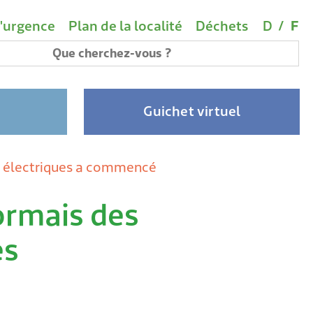
rtants
Choix d
(A
vigation
'urgence
Plan de la localité
Déchets
D
/
F
 de mots-clés
Guichet virtuel
tes électriques a commencé
rmais des
es