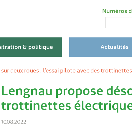
Liens impo
Méta-na
Numéros d
Recherche
tration & politique
Actualités
sur deux roues : l’essai pilote avec des trottinet
Lengnau propose déso
Skip
to
trottinettes électriqu
content
10.08.2022