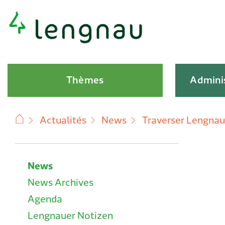
Navigation rapide
Hauptnavigation
Thèmes
Adminis
Actualités
News
Traverser Lengnau 
Subnavigation
News
News Archives
Agenda
Lengnauer Notizen