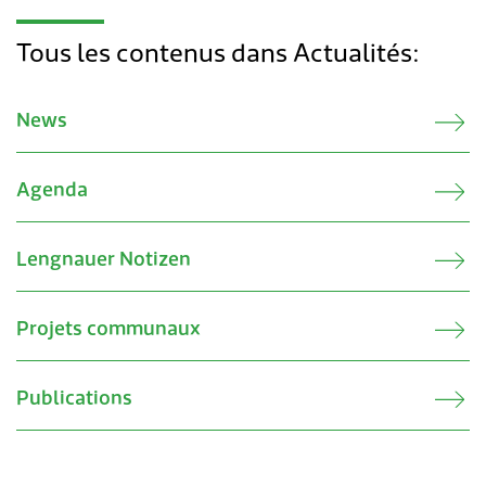
Transports & mobilité
Postes vacants
Tous les contenus dans Actualités:
Sécurité
Stage / apprentissage
A propos de Lengnau
Réseaux de communes
News
Economie
Agenda
Lengnauer Notizen
Projets communaux
Publications