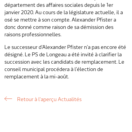
département des affaires sociales depuis le 1er
Aménagement du territoire & planification
janvier 2020. Au cours de la législature actuelle, il a
Association des parents d'accueil
Gastronomie
Assurances sociales
Paroisses
Département des finances
Services de A à Z
locale
osé se mettre à son compte. Alexander Pfister a
donc donné comme raison de sa démission des
Location d'installations de loisirs
Affaires sociales
Communes partenaires
Service social
Répertoire d'adresses
Cadastre RDPPF
raisons professionnelles.
Autorisation d'événements
Impôts
Lengnauer Notizen
Dép. de la construction et des travaux
Contact & heures d'ouverture
Le successeur d’Alexander Pfister n’a pas encore été
désigné. Le PS de Longeau a été invité à clarifier la
Construire & planifier
Dép. de l'exploitation et du génie civil
succession avec les candidats de remplacement. Le
conseil municipal procédera à l’élection de
Environnement
Centre d'entretien
remplacement à la mi-août.
Energie & eau
Administration scolaire
Retour à l'aperçu Actualités
Déchets
Garderie d'enfants
Animaux
Collaborateurs