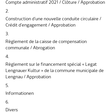
Compte administratif 2021 / Clôture / Approbation
Aménagement du territoire & planification
2.
Association des parents d'accueil
Gastronomie
Assurances sociales
Paroisses
Département des finances
Services de A à Z
locale
Construction d’une nouvelle conduite circulaire /
Location d'installations de loisirs
Affaires sociales
Communes partenaires
Service social
Répertoire d'adresses
Crédit d’engagement / Approbation
Cadastre RDPPF
3.
Autorisation d'événements
Impôts
Lengnauer Notizen
Dép. de la construction et des travaux
Contact & heures d'ouverture
Règlement de la caisse de compensation
communale / Abrogation
Construire & planifier
Dép. de l'exploitation et du génie civil
4.
Environnement
Centre d'entretien
Règlement sur le financement spécial « Legat
Lengnauer Kultur » de la commune municipale de
Energie & eau
Administration scolaire
Lengnau / Approbation
5.
Déchets
Garderie d'enfants
Informationen
Animaux
Collaborateurs
6.
Divers