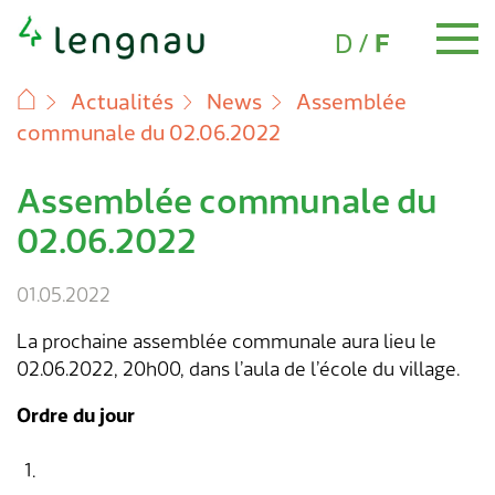
Choix de la langue
Navigation rapide
(Aktiv)
D
/
F
Actualités
News
Assemblée
communale du 02.06.2022
Personnel
Pièces d'identité et documents
Déménagement
Familles
Ecole & formation
Loisirs
Santé
Age 60+
Assurances sociales
Affaires sociales
Impôts
Construire & planifier
Environnement
Energie & eau
Déchets
Animaux
Transports & mobilité
Sécurité
A propos de Lengnau
Economie
Administration communale
Administration communale
Politique
Finances
Actualités
Demandes de permis de construire
Guichet virtuel
Assemblée communale du
Skip
Naturalisation
Déménagement
Changement d'adresse
Accueil des enfants
Ecole de Lengnau
Répertoire des associations
Numéros d'urgence
Réseau de seniors
AVS & AI
Conseil & informations
Déclaration d'impôts
Demande de permis & autorisation de
Contrôle des installations de combustion
Energie durable
Calendrier des collectes
Chiens
Services de sécurité publique
Portrait
Site économique
Guichet virtuel
Politique
Conseil communal
Rapports annuels
News
Messages d'assemblée communale
Questions fréquentes
to
02.06.2022
construire
content
Naissance
Nouvel arrivant
Familles
Groupes de jeux
Vacances scolaires
Piscine couverte
Soins médicaux
Offres
Prestations complémentaires
Chômage
Evaluation fiscale & échéances
Elagage des arbres & arbustes
Alimentation électrique
Comment éliminer quoi ?
Animaux sauvages
Contrôle des champignons & des denrées
Cité de l'énergie
Répertoire des entreprises
Contact & heures d'ouverture
Commissions
Finances
Budget
Agenda
Publications publiques
Formulaires
Transports publics
Permis de construire pour hôtels &
alimentaires
01.05.2022
restaurants
Mariage
Certificat d'établissement
Crèche (Kita)
Ecole & formation
Médiathèque
Salles de sport
Info-Entraide BE
Soins & assistance
Allocations familiales
Protection de l'enfant & de l'adulte
Types d'impôts
Bruit & nuisances
Approvisionnement en eau
Animaux trouvés
Faits et chiffres
Création d'entreprise
Répertoire d'adresses
Assemblée communale
Plan financier
Lengnauer Notizen
Règlements & ordonnances
Autoris. de stat. (cartes de stationnement)
La prochaine assemblée communale aura lieu le
Prévention des accidents
02.06.2022, 20h00, dans l’aula de l’école du village.
Coûts & taxes
Décès
Séjour hebdomadaire
Animation de jeunesse
Ecole de musique
Loisirs
Passeport vacances
Conseil en addiction
Mandat pour cause d'inaptitude & directives
Personnes sans activité lucrative &
Pensions alimentaires
Remise d'impôts
Protection de la nature
Taxes
Histoire
Services
Votations et élections
Programme d'investissement
Projets communaux
« My Local Services » – appl. mobile
Service de transport Croix-Rouge
anticipées
Indépendants
Bureau des objets trouvés
Ordre du jour
Offres de terrains à bâtir
Renseignement sur des adresses
Ecole à journée continue
Chemin des histoires
Santé
Handicap & Invalidité
Réduction des primes d'assurance maladie
Nuit des étoiles
Plan de la localité
Organigramme
Bases légales
Questions environnementales
Numéros d'urgence
1.
Conseil en énergie
Marché immobilier
Conseil et soutien aux parents
Espaces de loisirs de proximité
Age 60+
Commune bourgeoise
Service de la présidence
Partis politiques
Publications
Renseignements sur des adresses